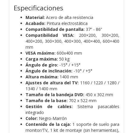
Especificaciones
Material:
Acero de alta resistencia
Acabado:
Pintura electrostática
Compatibilidad de pantalla:
37” - 86”
Compatibilidad VESA:
200×200, 300×200,
400×200, 300×300, 400×300, 400×400, 600×400
mm
VESA máximo:
600x400 mm
Carga máxima:
50 kg
Ángulo de giro:
-15° / +15°
Ángulo de inclinación:
-10° / +5°
Altura máxima:
1400 mm
Ajustes de altura del TV:
1160 / 1220 / 1280 /
1340 / 1400 mm
Tamaño de la bandeja DVD:
450 x 302 mm
Tamaño de la base:
702 x 522 mm
Gestión de cables:
Sistema pasacables
integrado
Color:
Negro-Marrón
Contenido de la caja:
1 soporte de suelo para
monitor/TV, 1 kit de montaje (sin herramientas),