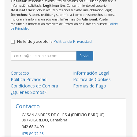
Finalidad
: Responder las consultas planteadas por el usuario y enviarle la
información solicitada;
Legitimación
: Consentimiento del usuario;
Destinatarios
: Solo se realizan cesiones si existe una obligación legal;
Derechos
: Acceder, rectificar y suprimir, así como otros derechos, como se
indica en la información adicional;
Información Adicional
: Puede
consultar la información completa de Protección de Datos en nuestra
Política
de Privacidad
.
He leído y acepto la
Política de Privacidad
.
Enviar
Contacto
Información Legal
Política Privacidad
Política de Cookies
Condiciones de Compra
Formas de Pago
¿Quienes Somos?
Contacto
C/ SAN ANDRES DE GILES 4 (EDIFICIO PARQUE)
39770
LAREDO
,
Cantabria
942 68 24 99
675 89 72 35