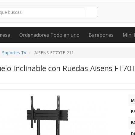
mesa
Ordenadores Todo en uno
Barebones
Mini 
Soportes TV
AISENS FT70TE-211
elo Inclinable con Ruedas Aisens FT70
M
P
E
Di