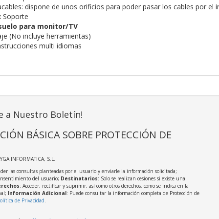
ables: dispone de unos orificios para poder pasar los cables por el in
x Soporte
suelo para monitor/TV
aje (No incluye herramientas)
nstrucciones multi idiomas
e a Nuestro Boletín!
CIÓN BÁSICA SOBRE PROTECCIÓN DE
AYGA INFORMATICA, S.L.
der las consultas planteadas por el usuario y enviarle la información solicitada;
onsentimiento del usuario;
Destinatarios
: Solo se realizan cesiones si existe una
rechos
: Acceder, rectificar y suprimir, así como otros derechos, como se indica en la
nal;
Información Adicional
: Puede consultar la información completa de Protección de
olítica de Privacidad
.