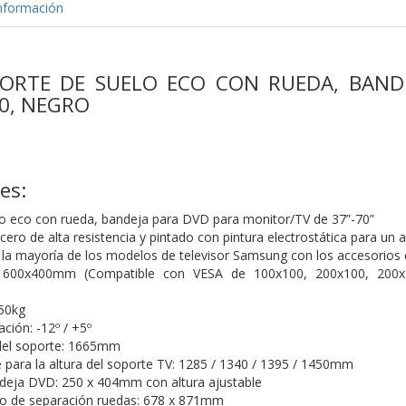
nformación
OPORTE DE SUELO ECO CON RUEDA, BAND
70, NEGRO
es:
o eco con rueda, bandeja para DVD para monitor/TV de 37”-70”
ero de alta resistencia y pintado con pintura electrostática para un 
la mayoría de los modelos de televisor Samsung con los accesorios es
600x400mm (Compatible con VESA de 100x100, 200x100, 200x2
50kg
ación: -12º / +5º
del soporte: 1665mm
 para la altura del soporte TV: 1285 / 1340 / 1395 / 1450mm
eja DVD: 250 x 404mm con altura ajustable
 de separación ruedas: 678 x 871mm