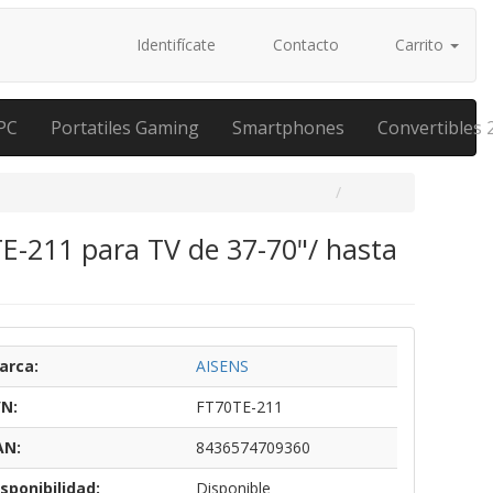
Identifícate
Contacto
Carrito
PC
Portatiles Gaming
Smartphones
Convertibles 
TE-211 para TV de 37-70"/ hasta
arca:
AISENS
/N:
FT70TE-211
AN:
8436574709360
sponibilidad:
Disponible