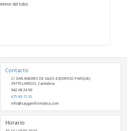
terior del tubo.
Contacto
C/ SAN ANDRES DE GILES 4 (EDIFICIO PARQUE)
39770
LAREDO
,
Cantabria
942 68 24 99
675 89 72 35
info@saygainformatica.com
Horario
10-14 / 19:00-20:30