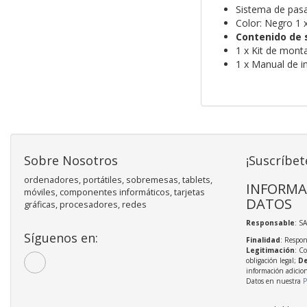
Sistema de pasac
Color: Negro 1 
Contenido de 
1 x Kit de mont
1 x Manual de i
Sobre Nosotros
¡Suscríbet
ordenadores, portátiles, sobremesas, tablets,
INFORMA
móviles, componentes informáticos, tarjetas
DATOS
gráficas, procesadores, redes
Responsable
: S
Síguenos en:
Finalidad
: Respon
Legitimación
: C
obligación legal;
De
información adicio
Datos en nuestra
P