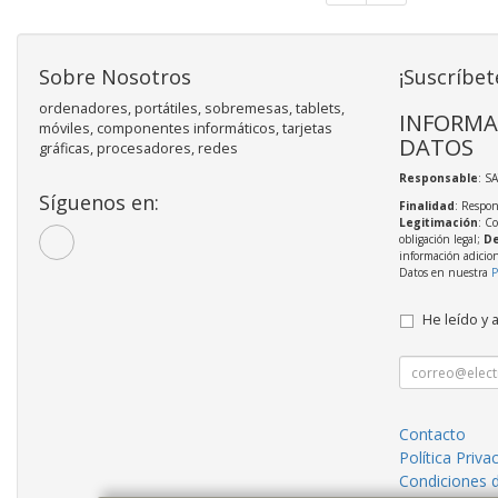
Sobre Nosotros
¡Suscríbet
ordenadores, portátiles, sobremesas, tablets,
INFORMA
móviles, componentes informáticos, tarjetas
DATOS
gráficas, procesadores, redes
Responsable
: S
Síguenos en:
Finalidad
: Respon
Legitimación
: C
obligación legal;
De
información adicio
Datos en nuestra
P
He leído y 
Contacto
Política Priva
Condiciones 