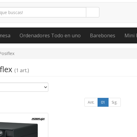
mesa
Ordenadores Todo en uno
Barebones
Mini 
Posiflex
iflex
(1 art.)
Ant.
01
Sig.