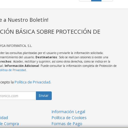
e a Nuestro Boletín!
CIÓN BÁSICA SOBRE PROTECCIÓN DE
AYGA INFORMATICA, S.L.
der las consultas planteadas por el usuario y enviarle la información solicitada;
onsentimiento del usuario;
Destinatarios
: Solo se realizan cesiones si existe una
rechos
: Acceder, rectificar y suprimir, así como otros derechos, como se indica en la
nal;
Información Adicional
: Puede consultar la información completa de Protección de
olítica de Privacidad
.
acepto la
Política de Privacidad
.
Enviar
Información Legal
cidad
Política de Cookies
de Compra
Formas de Pago