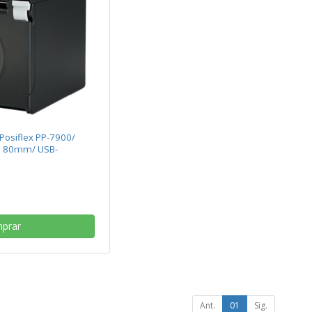
Posiflex PP-7900/
l 80mm/ USB-
prar
Ant.
01
Sig.