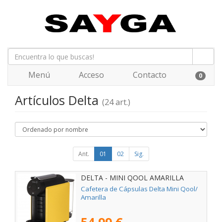
Menú
Acceso
Contacto
0
Artículos Delta
(24 art.)
Ant.
01
02
Sig.
DELTA - MINI QOOL AMARILLA
Cafetera de Cápsulas Delta Mini Qool/
Amarilla