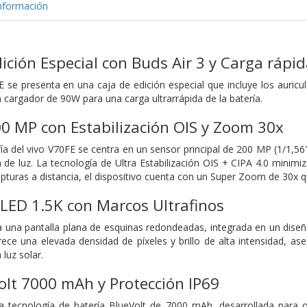
nformación
dición Especial con Buds Air 3 y Carga ráp
E se presenta en una caja de edición especial que incluye los auricu
 cargador de 90W para una carga ultrarrápida de la batería.
0 MP con Estabilización OIS y Zoom 30x
fía del vivo V70FE se centra en un sensor principal de 200 MP (1/1,56
n de luz. La tecnología de Ultra Estabilización OIS + CIPA 4.0 minimi
apturas a distancia, el dispositivo cuenta con un Super Zoom de 30x qu
LED 1.5K con Marcos Ultrafinos
ta una pantalla plana de esquinas redondeadas, integrada en un di
ece una elevada densidad de píxeles y brillo de alta intensidad, aseg
 luz solar.
olt 7000 mAh y Protección IP69
a la tecnología de batería BlueVolt de 7000 mAh, desarrollada par