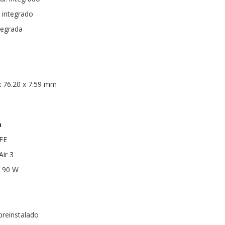
 integrado
ntegrada
x 76.20 x 7.59 mm
a
FE
Air 3
e 90 W
preinstalado