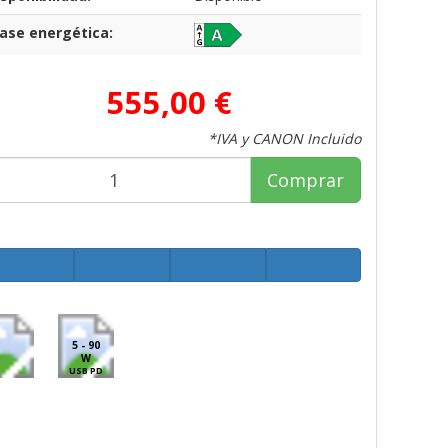
lase energética:
555,00 €
*IVA y CANON Incluido
Comprar
5 - 90
W
USB PD