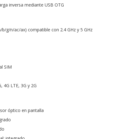
carga inversa mediante USB OTG
 a/b/g/n/ac/ax) compatible con 2.4 GHz y 5 GHz
al SIM
G, 4G LTE, 3G y 2G
sor óptico en pantalla
egrado
ado
al: integrado