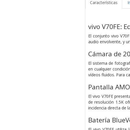
Características
I
vivo V70FE: E
El conjunto vivo V70F
audio envolvente, y un
Cámara de 20
El sistema de fotogra
en cualquier condició
vídeos fluidos. Para c
Pantalla AMO
El vivo V70FE presen
de resolución 1.5K ofr
incidencia directa de la
Batería BlueV
El vivo V70FE utiliz