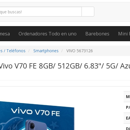
mesa
Ordenadores Todo en uno
Barebones
Mini 
s / Teléfonos
Smartphones
VIVO 5673126
ivo V70 FE 8GB/ 512GB/ 6.83"/ 5G/ Azu
M
P
E
Di