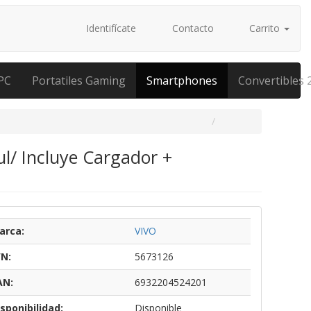
Identifícate
Contacto
Carrito
PC
Portatiles Gaming
Smartphones
Convertibles 
l/ Incluye Cargador +
arca:
VIVO
/N:
5673126
AN:
6932204524201
sponibilidad:
Disponible