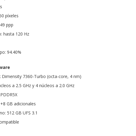
s
60 píxeles
449 ppp
o: hasta 120 Hz
rpo: 94.40%
dware
 Dimensity 7360-Turbo (octa-core, 4 nm)
úcleos a 2.5 GHz y 4 núcleos a 2.0 GHz
 LPDDR5X
 +8 GB adicionales
no: 512 GB UFS 3.1
compatible