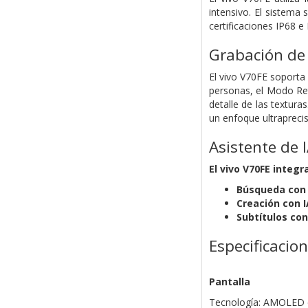
intensivo. El sistema
certificaciones IP68 e
Grabación de
El vivo V70FE soporta 
personas, el Modo Ret
detalle de las textur
un enfoque ultraprecis
Asistente de 
El vivo V70FE integr
Búsqueda con 
Creación con I
Subtítulos con
Especificacio
Pantalla
Tecnología: AMOLED ca