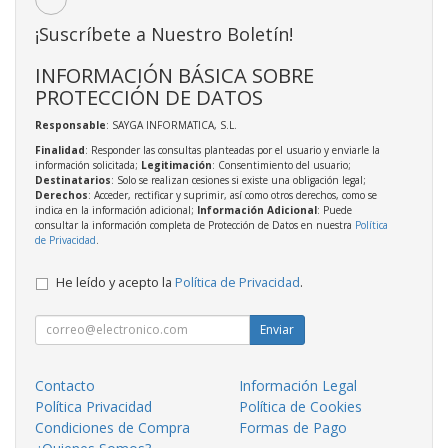
¡Suscríbete a Nuestro Boletín!
INFORMACIÓN BÁSICA SOBRE
PROTECCIÓN DE DATOS
Responsable
: SAYGA INFORMATICA, S.L.
Finalidad
: Responder las consultas planteadas por el usuario y enviarle la
información solicitada;
Legitimación
: Consentimiento del usuario;
Destinatarios
: Solo se realizan cesiones si existe una obligación legal;
Derechos
: Acceder, rectificar y suprimir, así como otros derechos, como se
indica en la información adicional;
Información Adicional
: Puede
consultar la información completa de Protección de Datos en nuestra
Política
de Privacidad
.
He leído y acepto la
Política de Privacidad
.
Enviar
Contacto
Información Legal
Política Privacidad
Política de Cookies
Condiciones de Compra
Formas de Pago