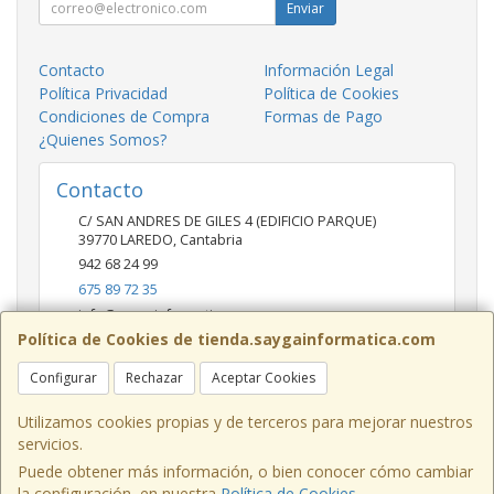
Enviar
Contacto
Información Legal
Política Privacidad
Política de Cookies
Condiciones de Compra
Formas de Pago
¿Quienes Somos?
Contacto
C/ SAN ANDRES DE GILES 4 (EDIFICIO PARQUE)
39770
LAREDO
,
Cantabria
942 68 24 99
675 89 72 35
info@saygainformatica.com
Política de Cookies de tienda.saygainformatica.com
Configurar
Rechazar
Aceptar Cookies
Horario
10-14 / 19:00-20:30
Utilizamos cookies propias y de terceros para mejorar nuestros
servicios.
Puede obtener más información, o bien conocer cómo cambiar
la configuración, en nuestra
Política de Cookies
.