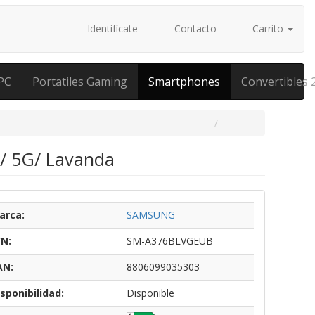
Identifícate
Contacto
Carrito
PC
Portatiles Gaming
Smartphones
Convertibles 
/ 5G/ Lavanda
arca:
SAMSUNG
/N:
SM-A376BLVGEUB
AN:
8806099035303
sponibilidad:
Disponible