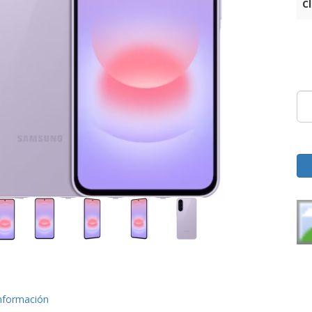
C
nformación