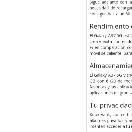
Sigue adelante con la
necesidad de recargar
consigue hasta un 60 
Rendimiento 
El Galaxy A37 5G est
crea y edita contenid
% en comparación con
móvil se caliente, pa
Almacenamient
El Galaxy A37 5G vie
GB con 6 GB de memor
favoritas y las aplica
aplicaciones de gran t
Tu privacidad
Knox Vault, con certi
álbumes privados y ac
intenten acceder a tu 