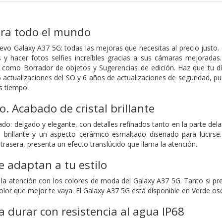
ara todo el mundo
vo Galaxy A37 5G: todas las mejoras que necesitas al precio justo. 
 y hacer fotos selfies increíbles gracias a sus cámaras mejoradas
 como Borrador de objetos y Sugerencias de edición. Haz que tu dí
6 actualizaciones del SO y 6 años de actualizaciones de seguridad, p
s tiempo.
. Acabado de cristal brillante
do: delgado y elegante, con detalles refinados tanto en la parte del
l brillante y un aspecto cerámico esmaltado diseñado para lucirse
trasera, presenta un efecto translúcido que llama la atención.
e adaptan a tu estilo
 la atención con los colores de moda del Galaxy A37 5G. Tanto si p
 color que mejor te vaya. El Galaxy A37 5G está disponible en Verde os
 durar con resistencia al agua IP68