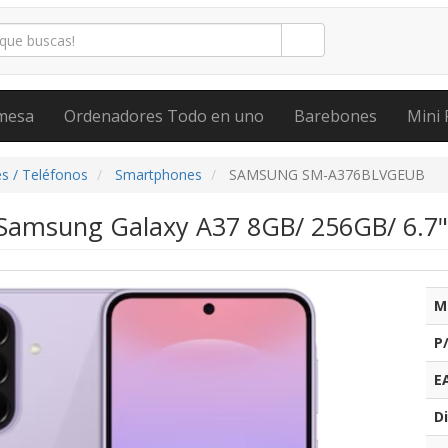
mesa
Ordenadores Todo en uno
Barebones
Mini 
s / Teléfonos
Smartphones
SAMSUNG SM-A376BLVGEUB
Samsung Galaxy A37 8GB/ 256GB/ 6.7"
M
P
E
Di