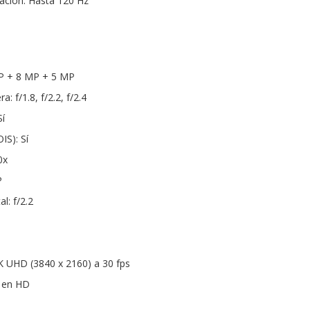
zación: Hasta 120 Hz
P + 8 MP + 5 MP
: f/1.8, f/2.2, f/2.4
í
IS): Sí
0x
P
l: f/2.2
K UHD (3840 x 2160) a 30 fps
s en HD