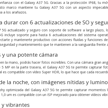
nfianza con el Galaxy A37 5G. Gracias a la protección IP68, tu móvi
sto marco mantiene tu Galaxy A37 5G con un aspecto impecable y
ia a los arañazos.
 durar con 6 actualizaciones de SO y segu
5G actualizado y seguro con soporte de software a largo plazo, lo
5G incluye soporte para hasta 6 actualizaciones del sistema opera
ctarte y mantenerte productivo con acciones fluidas y funciones de
 seguridad y mantenimiento que te mantienen a la vanguardia frente 
s y una potente cámara
en la mano, podrás hacer fotos increíbles. Con una cámara gran ang
 MP en la parte trasera, el Galaxy A37 5G te permite capturar foto
al es compatible con vídeo Super HDR, lo que hace que cada recuerdo s
e la noche, con imágenes nítidas y lumin
phy optimizada del Galaxy A37 5G te permite capturar momentos 
e 1,0 um es compatible con un ISP mejorado para obtener vídeos vibran
s y vibrantes