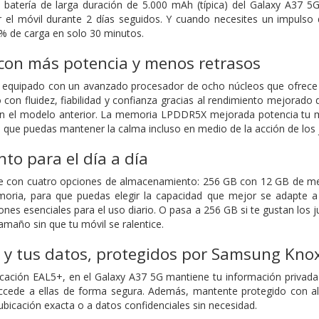
 batería de larga duración de 5.000 mAh (típica) del Galaxy A37 5G
 el móvil durante 2 días seguidos. Y cuando necesites un impulso 
% de carga en solo 30 minutos.
con más potencia y menos retrasos
á equipado con un avanzado procesador de ocho núcleos que ofrece 
o con fluidez, fiabilidad y confianza gracias al rendimiento mejora
 el modelo anterior. La memoria LPDDR5X mejorada potencia tu mul
ra que puedas mantener la calma incluso en medio de la acción de los
o para el día a día
ne con cuatro opciones de almacenamiento: 256 GB con 12 GB de 
ia, para que puedas elegir la capacidad que mejor se adapte a t
ciones esenciales para el uso diario. O pasa a 256 GB si te gustan los
amaño sin que tu móvil se ralentice.
 y tus datos, protegidos por Samsung Kno
ficación EAL5+, en el Galaxy A37 5G mantiene tu información privada
cede a ellas de forma segura. Además, mantente protegido con aler
ubicación exacta o a datos confidenciales sin necesidad.