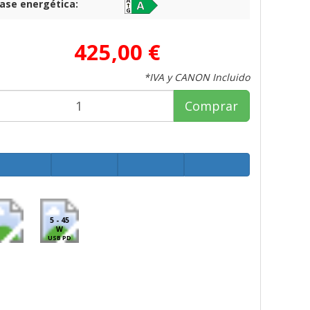
lase energética:
425,00 €
*IVA y CANON Incluido
Comprar
5 - 45
W
USB PD