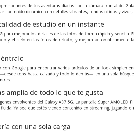
esionantes de tus aventuras diarias con la cámara frontal del Gal
bar contenido dinámico con detalles vibrantes, fondos nítidos y vivos
calidad de estudio en un instante
 5G para mejorar los detalles de las fotos de forma rápida y sencill
ano y el cielo en las fotos de retrato, y mejora automáticamente la c
uéntralo
rch con Google para encontrar varios artículos de un look simpleme
 —desde tops hasta calzado y todo lo demás— en una sola búsqueda
ntres.
s amplia de todo lo que te gusta
genes envolventes del Galaxy A37 5G. La pantalla Super AMOLED FHD
l fluida. Ya sea que estés viendo contenido en streaming, jugando o n
ería con una sola carga