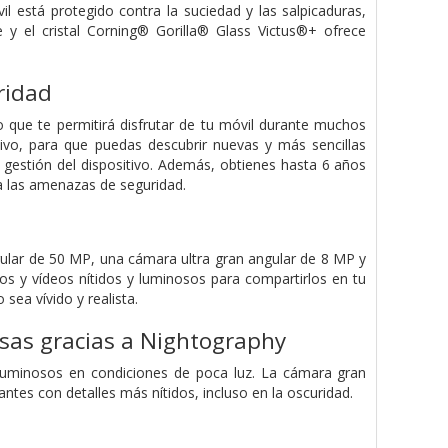
l está protegido contra la suciedad y las salpicaduras,
 el cristal Corning® Gorilla® Glass Victus®+ ofrece
ridad
 que te permitirá disfrutar de tu móvil durante muchos
tivo, para que puedas descubrir nuevas y más sencillas
 gestión del dispositivo. Además, obtienes hasta 6 años
a las amenazas de seguridad.
ular de 50 MP, una cámara ultra gran angular de 8 MP y
s y vídeos nítidos y luminosos para compartirlos en tu
ea vívido y realista.
osas gracias a Nightography
luminosos en condiciones de poca luz. La cámara gran
tes con detalles más nítidos, incluso en la oscuridad.