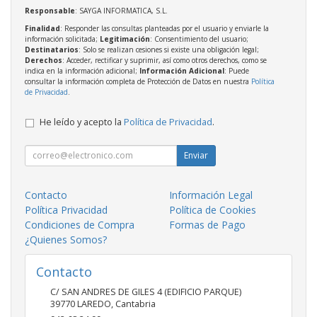
Responsable
: SAYGA INFORMATICA, S.L.
Finalidad
: Responder las consultas planteadas por el usuario y enviarle la
información solicitada;
Legitimación
: Consentimiento del usuario;
Destinatarios
: Solo se realizan cesiones si existe una obligación legal;
Derechos
: Acceder, rectificar y suprimir, así como otros derechos, como se
indica en la información adicional;
Información Adicional
: Puede
consultar la información completa de Protección de Datos en nuestra
Política
de Privacidad
.
He leído y acepto la
Política de Privacidad
.
Enviar
Contacto
Información Legal
Política Privacidad
Política de Cookies
Condiciones de Compra
Formas de Pago
¿Quienes Somos?
Contacto
C/ SAN ANDRES DE GILES 4 (EDIFICIO PARQUE)
39770
LAREDO
,
Cantabria