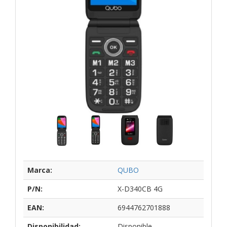
Marca:
QUBO
P/N:
X-D340CB 4G
EAN:
6944762701888
Disponibilidad:
Disponible