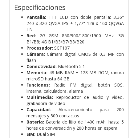
Especificaciones
Pantalla:
TFT LCD con doble pantalla: 3,36"
240 x 320 QVGA IPS + 1,77" 128 x 160 QQVGA
TN
Red:
2G GSM 850/900/1800/1900 MHz; 3G
B1/B8; 4G B1/B3/B7/B8/B20
Procesador:
SCT107
Cámara:
Cámara digital CMOS de 0,3 MP con
flash
Conectividad:
Bluetooth 5.1
Memoria:
48 MB RAM + 128 MB ROM; ranura
microSD hasta 64 GB
Funciones:
Radio FM digital, botón SOS,
linterna, calculadora, alarma
Multimedia:
Reproductor de audio y vídeo,
grabadora de vídeo
Capacidad:
Almacenamiento para 200
mensajes y 500 contactos
Batería:
Batería de litio de 1400 mAh; hasta 5
horas de conversación y 200 horas en espera
SIM:
Dual SIM