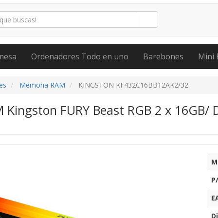
mesa
Ordenadores Todo en uno
Barebones
Mini 
es
Memoria RAM
KINGSTON KF432C16BB12AK2/32
Kingston FURY Beast RGB 2 x 16GB/ 
M
P
E
Di