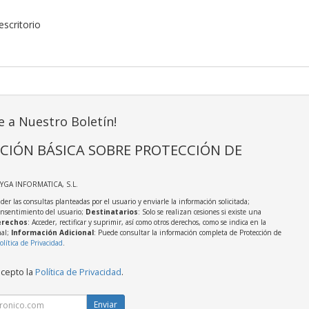
scritorio
e a Nuestro Boletín!
CIÓN BÁSICA SOBRE PROTECCIÓN DE
AYGA INFORMATICA, S.L.
der las consultas planteadas por el usuario y enviarle la información solicitada;
onsentimiento del usuario;
Destinatarios
: Solo se realizan cesiones si existe una
rechos
: Acceder, rectificar y suprimir, así como otros derechos, como se indica en la
nal;
Información Adicional
: Puede consultar la información completa de Protección de
olítica de Privacidad
.
acepto la
Política de Privacidad
.
Enviar