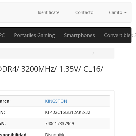
Identifícate
Contacto
Carrito
PC
Portatiles Gaming
Smartphones
Convertibles 
DDR4/ 3200MHz/ 1.35V/ CL16/
arca:
KINGSTON
/N:
KF432C16BB12AK2/32
AN:
740617337969
sponibilidad:
Disponible