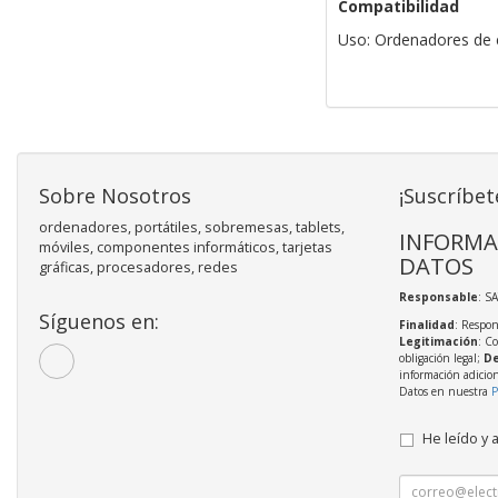
Compatibilidad
Uso: Ordenadores de e
Sobre Nosotros
¡Suscríbet
ordenadores, portátiles, sobremesas, tablets,
INFORMA
móviles, componentes informáticos, tarjetas
DATOS
gráficas, procesadores, redes
Responsable
: S
Síguenos en:
Finalidad
: Respon
Legitimación
: C
obligación legal;
De
información adicio
Datos en nuestra
P
He leído y 