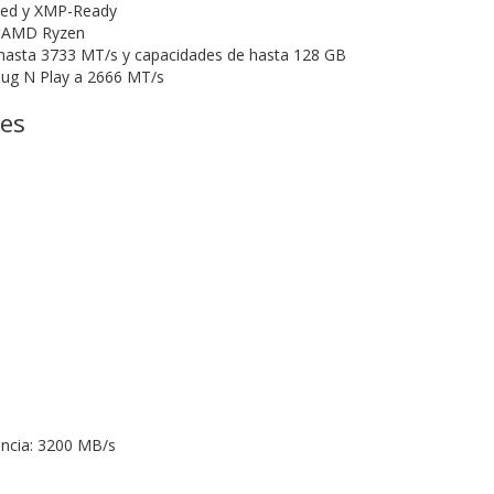
fied y XMP-Ready
a AMD Ryzen
 hasta 3733 MT/s y capacidades de hasta 128 GB
lug N Play a 2666 MT/s
nes
encia: 3200 MB/s