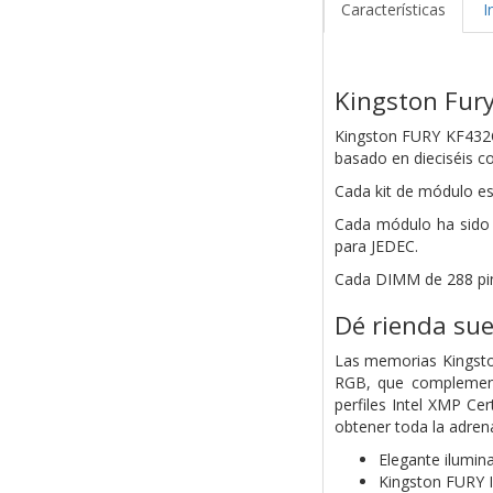
Características
I
Kingston Fury
Kingston FURY KF432C
basado en dieciséis 
Cada kit de módulo e
Cada
módulo ha sido
para JEDEC.
Cada DIMM de 288 pin
Dé rienda sue
Las memorias Kingsto
RGB, que complementa
perfiles Intel XMP C
obtener toda la adrena
Elegante ilumin
Kingston FURY 