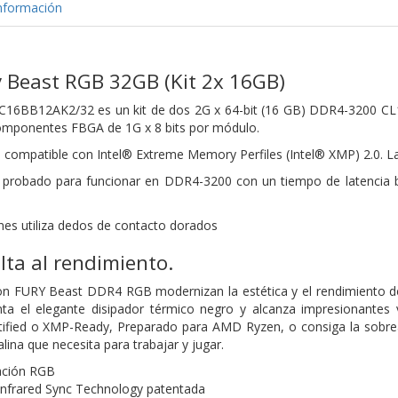
nformación
 Beast RGB 32GB (Kit 2x 16GB)
16BB12AK2/32 es un kit de dos 2G x 64-bit
(16 GB) DDR4-3200 CL
componentes FBGA de 1G x 8 bits por
módulo.
s compatible con Intel® Extreme Memory
Perfiles (Intel® XMP) 2.0. L
 probado para funcionar en DDR4-3200 con un tiempo de latencia
es utiliza dedos de contacto dorados
lta al rendimiento.
n FURY Beast DDR4 RGB modernizan la estética y el rendimiento de 
 el elegante disipador térmico negro y alcanza impresionantes v
ertified o XMP-Ready, Preparado para AMD Ryzen, o consiga la sobr
lina que necesita para trabajar y jugar.
ación RGB
Infrared Sync Technology patentada