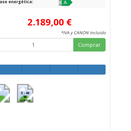
lase energética:
2.189,00 €
*IVA y CANON Incluido
Comprar
5 - 40
W
USB PD