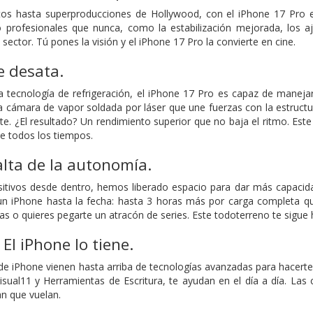
 hasta superproducciones de Hollywood, con el iPhone 17 Pro es
 profesionales que nunca, como la estabilización mejorada, los aj
sector. Tú pones la visión y el iPhone 17 Pro la convierte en cine.
e desata.
 tecnología de refrigeración, el iPhone 17 Pro es capaz de manejar
 cámara de vapor soldada por láser que une fuerzas con la estructur
e. ¿El resultado? Un rendimiento superior que no baja el ritmo. Este
e todos los tiempos.
lta de la autonomía.
ositivos desde dentro, hemos liberado espacio para dar más capacid
n iPhone hasta la fecha: hasta 3 horas más por carga completa qu
tas o quieres pegarte un atracón de series. Este todoterreno te sigue 
.
El iPhone lo tiene.
e iPhone vienen hasta arriba de tecnologías avanzadas para hacerte la
visual11 y Herramientas de Escritura, te ayudan en el día a día. La
n que vuelan.