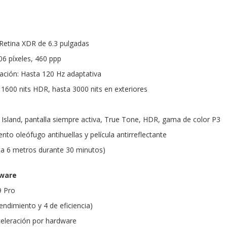
Retina XDR de 6.3 pulgadas
06 píxeles, 460 ppp
zación: Hasta 120 Hz adaptativa
o, 1600 nits HDR, hasta 3000 nits en exteriores
Island, pantalla siempre activa, True Tone, HDR, gama de color P3
nto oleófugo antihuellas y película antirreflectante
sta 6 metros durante 30 minutos)
dware
9 Pro
endimiento y 4 de eficiencia)
eleración por hardware