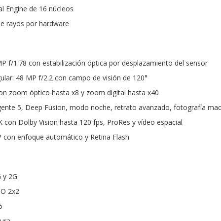
l Engine de 16 núcleos
de rayos por hardware
MP f/1.78 con estabilización óptica por desplazamiento del sensor
ular: 48 MP f/2.2 con campo de visión de 120°
on zoom óptico hasta x8 y zoom digital hasta x40
igente 5, Deep Fusion, modo noche, retrato avanzado, fotografía m
K con Dolby Vision hasta 120 fps, ProRes y vídeo espacial
P con enfoque automático y Retina Flash
G y 2G
MO 2x2
6
tura