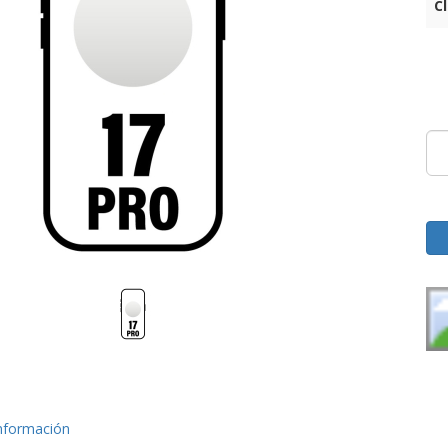
C
nformación