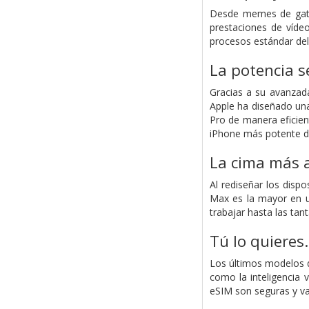
Desde memes de gatos
prestaciones de vídeo
procesos estándar del 
La potencia
s
Gracias a su avanzada
Apple ha diseñado una
Pro de manera eficient
iPhone más potente d
La cima más a
Al rediseñar los disp
Max es la mayor en u
trabajar hasta las tan
Tú lo quieres
Los últimos modelos d
como la inteligencia 
eSIM son seguras y va