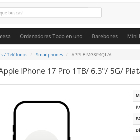
mesa
Ordenadores Todo en uno
Barebones
Mini 
s / Teléfonos
Smartphones
APPLE MG8P4QL/A
pple iPhone 17 Pro 1TB/ 6.3"/ 5G/ Plat
M
P
E
Di