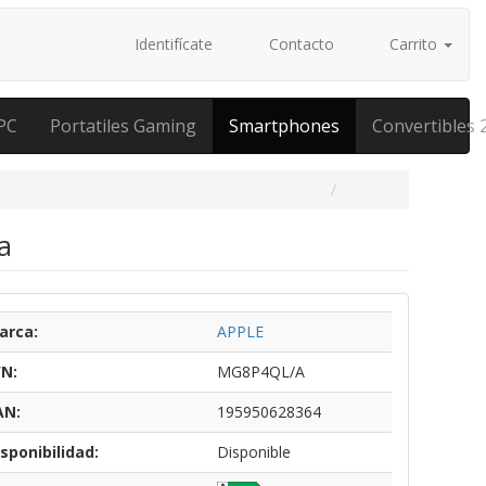
Identifícate
Contacto
Carrito
PC
Portatiles Gaming
Smartphones
Convertibles 
a
arca:
APPLE
/N:
MG8P4QL/A
AN:
195950628364
sponibilidad:
Disponible