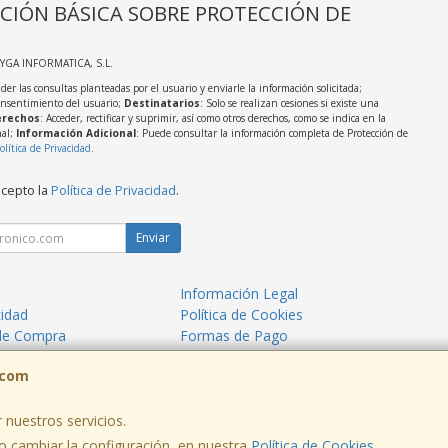
CIÓN BÁSICA SOBRE PROTECCIÓN DE
AYGA INFORMATICA, S.L.
der las consultas planteadas por el usuario y enviarle la información solicitada;
onsentimiento del usuario;
Destinatarios
: Solo se realizan cesiones si existe una
rechos
: Acceder, rectificar y suprimir, así como otros derechos, como se indica en la
nal;
Información Adicional
: Puede consultar la información completa de Protección de
olítica de Privacidad
.
acepto la
Política de Privacidad
.
Enviar
Información Legal
cidad
Política de Cookies
de Compra
Formas de Pago
mos?
.com
 nuestros servicios.
 cambiar la configuración, en nuestra
Política de Cookies
.
, , , , España. - C.I.F.: B39623145 - Tfno: