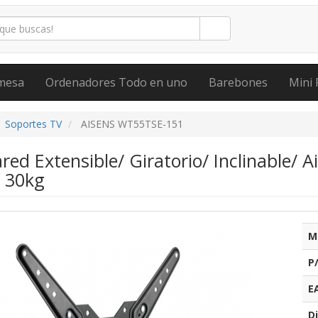
mesa
Ordenadores Todo en uno
Barebones
Mini 
Soportes TV
AISENS WT55TSE-151
red Extensible/ Giratorio/ Inclinable/
a 30kg
M
P
E
Di