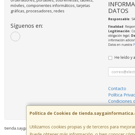
ordenadores, portátiles, sobremesas, tablets,
INFORMA
móviles, componentes informáticos, tarjetas
DATOS
gráficas, procesadores, redes
Responsable
: S
Síguenos en:
Finalidad
: Respon
Legitimación
: C
obligación legal;
De
información adicio
Datos en nuestra
P
He leído y 
Contacto
Política Priva
Condiciones 
¿Quienes So
Política de Cookies de tienda.saygainformatica
Utilizamos cookies propias y de terceros para mejorar
tienda.saygainformatica.com © 2026
Puede obtener más información, o bien conocer cómo