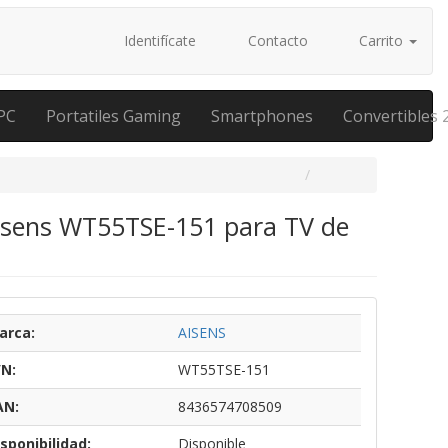
Identifícate
Contacto
Carrito
PC
Portatiles Gaming
Smartphones
Convertibles 
 Aisens WT55TSE-151 para TV de
arca:
AISENS
/N:
WT55TSE-151
AN:
8436574708509
sponibilidad:
Disponible