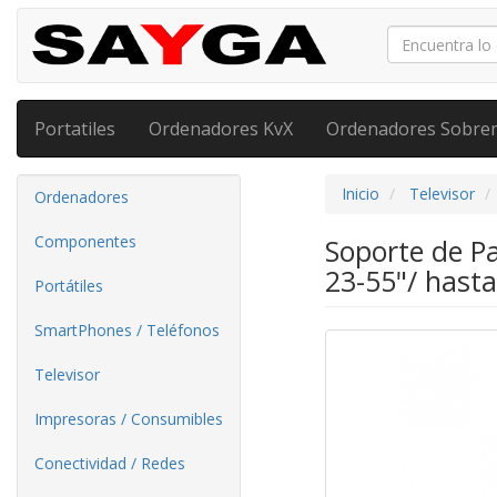
Portatiles
Ordenadores KvX
Ordenadores Sobre
Inicio
Televisor
Ordenadores
Componentes
Soporte de Pa
23-55"/ hast
Portátiles
SmartPhones / Teléfonos
Televisor
Impresoras / Consumibles
Conectividad / Redes