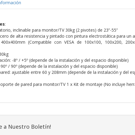
nformación
nes
:
torio, inclinable para monitor/TV 30kg (2 pivotes) de 23”-55”
ero de alta resistencia y pintado con pintura electrostática para un 
400x400mm (Compatible con VESA de 100x100, 100x200, 200x1
30kg
ación: -8º / +5º (depende de la instalación y del espacio disponible)
-90º / 90º (depende de la instalación y del espacio disponible)
pared: ajustable entre 60 y 208mm (depende de la instalación y del es
Soporte de pared para monitor/TV 1 x Kit de montaje (No incluye herr
e a Nuestro Boletín!