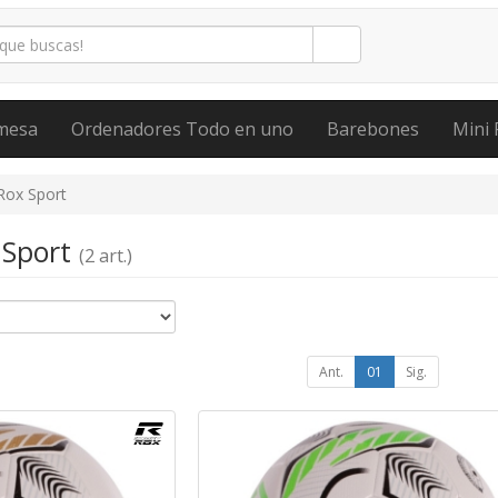
mesa
Ordenadores Todo en uno
Barebones
Mini 
Rox Sport
 Sport
(2 art.)
Ant.
01
Sig.