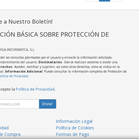
e a Nuestro Boletín!
CIÓN BÁSICA SOBRE PROTECCIÓN DE
AYGA INFORMATICA, S.L.
der las consultas planteadas por el usuario y enviarle la información solicitada;
onsentimiento del usuario;
Destinatarios
: Solo se realizan cesiones si existe una
rechos
: Acceder, rectificar y suprimir, así como otros derechos, como se indica en la
nal;
Información Adicional
: Puede consultar la información completa de Protección de
olítica de Privacidad
.
acepto la
Política de Privacidad
.
Enviar
Información Legal
cidad
Política de Cookies
de Compra
Formas de Pago