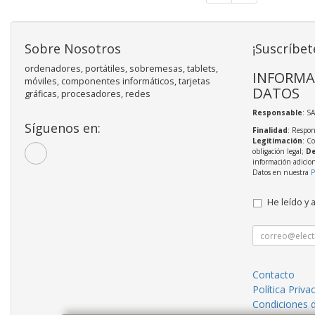
Sobre Nosotros
¡Suscríbet
ordenadores, portátiles, sobremesas, tablets,
INFORMA
móviles, componentes informáticos, tarjetas
DATOS
gráficas, procesadores, redes
Responsable
: S
Síguenos en:
Finalidad
: Respon
Legitimación
: C
obligación legal;
De
información adicio
Datos en nuestra
P
He leído y 
Contacto
Política Priva
Condiciones 