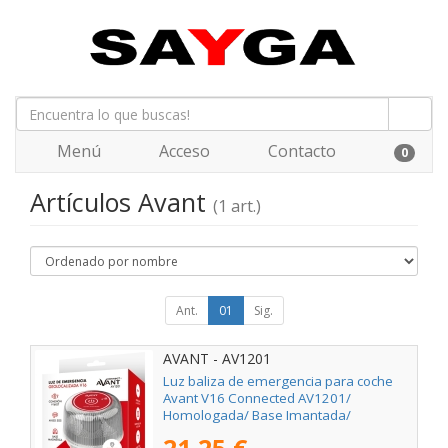
Menú
Acceso
Contacto
0
Artículos Avant
(1 art.)
Ant.
01
Sig.
AVANT - AV1201
Luz baliza de emergencia para coche
Avant V16 Connected AV1201/
Homologada/ Base Imantada/
Geolocalizable/ Funciona a Pilas