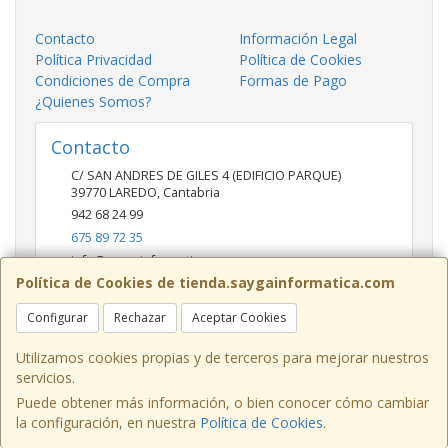
Contacto
Información Legal
Política Privacidad
Política de Cookies
Condiciones de Compra
Formas de Pago
¿Quienes Somos?
Contacto
C/ SAN ANDRES DE GILES 4 (EDIFICIO PARQUE)
39770
LAREDO
,
Cantabria
942 68 24 99
675 89 72 35
info@saygainformatica.com
Política de Cookies de tienda.saygainformatica.com
Configurar
Rechazar
Aceptar Cookies
Horario
10-14 / 19:00-20:30
Utilizamos cookies propias y de terceros para mejorar nuestros
servicios.
Puede obtener más información, o bien conocer cómo cambiar
la configuración, en nuestra
Política de Cookies
.
, , , , España. - C.I.F.: B39623145 - Tfno: