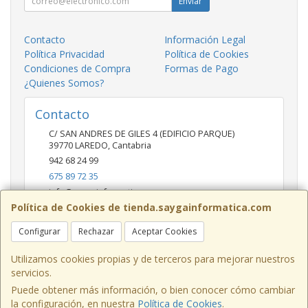
Enviar
Contacto
Información Legal
Política Privacidad
Política de Cookies
Condiciones de Compra
Formas de Pago
¿Quienes Somos?
Contacto
C/ SAN ANDRES DE GILES 4 (EDIFICIO PARQUE)
39770
LAREDO
,
Cantabria
942 68 24 99
675 89 72 35
info@saygainformatica.com
Política de Cookies de tienda.saygainformatica.com
Configurar
Rechazar
Aceptar Cookies
Horario
10-14 / 19:00-20:30
Utilizamos cookies propias y de terceros para mejorar nuestros
servicios.
Puede obtener más información, o bien conocer cómo cambiar
la configuración, en nuestra
Política de Cookies
.
, , , , España. - C.I.F.: B39623145 - Tfno: