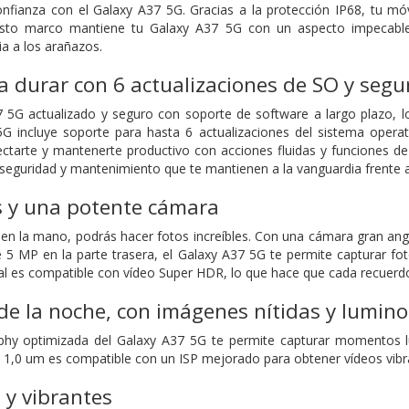
nfianza con el Galaxy A37 5G. Gracias a la protección IP68, tu móvi
sto marco mantiene tu Galaxy A37 5G con un aspecto impecable y
ia a los arañazos.
 durar con 6 actualizaciones de SO y segu
5G actualizado y seguro con soporte de software a largo plazo, lo
5G incluye soporte para hasta 6 actualizaciones del sistema opera
ctarte y mantenerte productivo con acciones fluidas y funciones de
 seguridad y mantenimiento que te mantienen a la vanguardia frente 
s y una potente cámara
en la mano, podrás hacer fotos increíbles. Con una cámara gran ang
 MP en la parte trasera, el Galaxy A37 5G te permite capturar foto
al es compatible con vídeo Super HDR, lo que hace que cada recuerdo s
e la noche, con imágenes nítidas y lumin
phy optimizada del Galaxy A37 5G te permite capturar momentos 
e 1,0 um es compatible con un ISP mejorado para obtener vídeos vibran
s y vibrantes