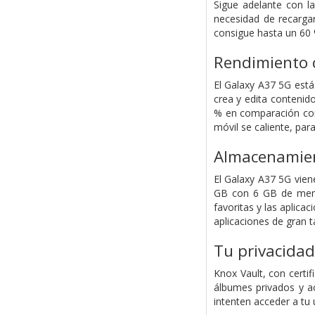
Sigue adelante con la
necesidad de recargar
consigue hasta un 60 
Rendimiento 
El Galaxy A37 5G est
crea y edita contenid
% en comparación con
móvil se caliente, pa
Almacenamient
El Galaxy A37 5G vie
GB con 6 GB de memor
favoritas y las aplica
aplicaciones de gran t
Tu privacidad
Knox Vault, con certi
álbumes privados y ac
intenten acceder a tu 