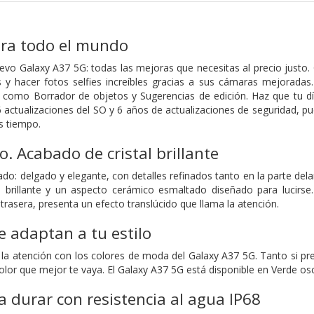
ara todo el mundo
vo Galaxy A37 5G: todas las mejoras que necesitas al precio justo. 
 y hacer fotos selfies increíbles gracias a sus cámaras mejoradas
 como Borrador de objetos y Sugerencias de edición. Haz que tu dí
6 actualizaciones del SO y 6 años de actualizaciones de seguridad, p
s tiempo.
. Acabado de cristal brillante
do: delgado y elegante, con detalles refinados tanto en la parte del
l brillante y un aspecto cerámico esmaltado diseñado para lucirse
trasera, presenta un efecto translúcido que llama la atención.
e adaptan a tu estilo
 la atención con los colores de moda del Galaxy A37 5G. Tanto si p
 color que mejor te vaya. El Galaxy A37 5G está disponible en Verde os
 durar con resistencia al agua IP68