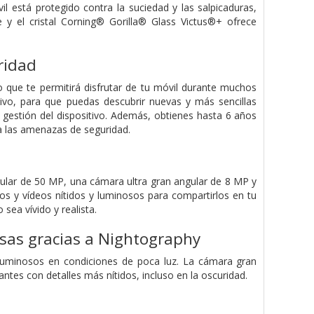
l está protegido contra la suciedad y las salpicaduras,
 el cristal Corning® Gorilla® Glass Victus®+ ofrece
ridad
 que te permitirá disfrutar de tu móvil durante muchos
tivo, para que puedas descubrir nuevas y más sencillas
 gestión del dispositivo. Además, obtienes hasta 6 años
a las amenazas de seguridad.
ular de 50 MP, una cámara ultra gran angular de 8 MP y
s y vídeos nítidos y luminosos para compartirlos en tu
ea vívido y realista.
osas gracias a Nightography
luminosos en condiciones de poca luz. La cámara gran
tes con detalles más nítidos, incluso en la oscuridad.