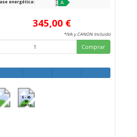
lase energética:
345,00 €
*IVA y CANON Incluido
Comprar
5 - 45
W
USB PD