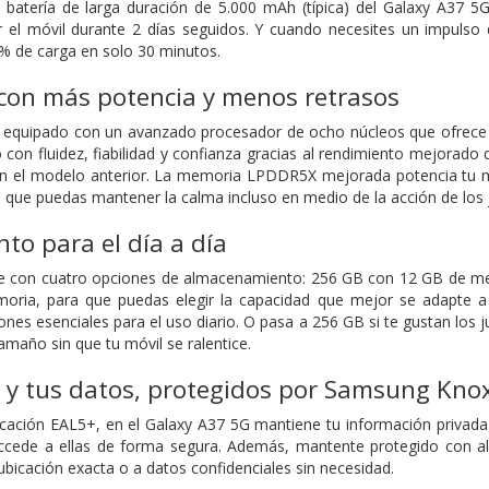
 batería de larga duración de 5.000 mAh (típica) del Galaxy A37 5G
 el móvil durante 2 días seguidos. Y cuando necesites un impulso 
% de carga en solo 30 minutos.
con más potencia y menos retrasos
á equipado con un avanzado procesador de ocho núcleos que ofrece 
o con fluidez, fiabilidad y confianza gracias al rendimiento mejora
 el modelo anterior. La memoria LPDDR5X mejorada potencia tu mul
ra que puedas mantener la calma incluso en medio de la acción de los
o para el día a día
ne con cuatro opciones de almacenamiento: 256 GB con 12 GB de 
ia, para que puedas elegir la capacidad que mejor se adapte a t
ciones esenciales para el uso diario. O pasa a 256 GB si te gustan los
amaño sin que tu móvil se ralentice.
 y tus datos, protegidos por Samsung Kno
ficación EAL5+, en el Galaxy A37 5G mantiene tu información privada
cede a ellas de forma segura. Además, mantente protegido con aler
ubicación exacta o a datos confidenciales sin necesidad.