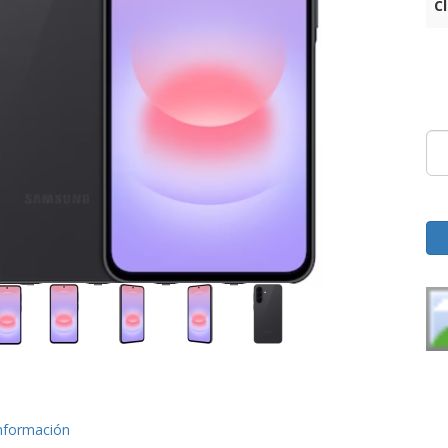
C
nformación