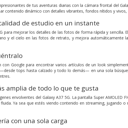
esionantes de tus aventuras diarias con la cámara frontal del Gal
bar contenido dinámico con detalles vibrantes, fondos nítidos y vivos
calidad de estudio en un instante
 5G para mejorar los detalles de las fotos de forma rápida y sencill
ano y el cielo en las fotos de retrato, y mejora automáticamente la c
uéntralo
rch con Google para encontrar varios artículos de un look simpleme
 —desde tops hasta calzado y todo lo demás— en una sola búsqueda
ntres.
s amplia de todo lo que te gusta
genes envolventes del Galaxy A37 5G. La pantalla Super AMOLED FHD
l fluida. Ya sea que estés viendo contenido en streaming, jugando o n
ería con una sola carga