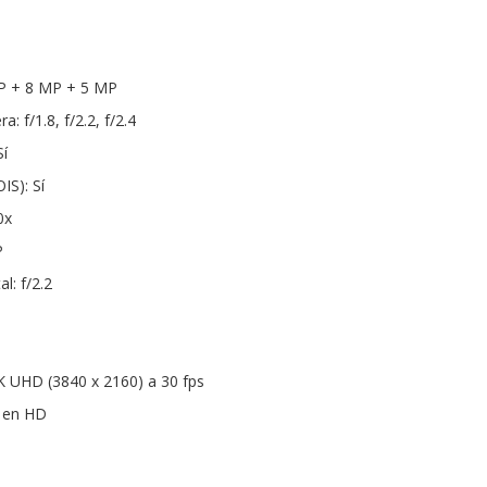
P + 8 MP + 5 MP
: f/1.8, f/2.2, f/2.4
í
IS): Sí
0x
P
l: f/2.2
K UHD (3840 x 2160) a 30 fps
s en HD