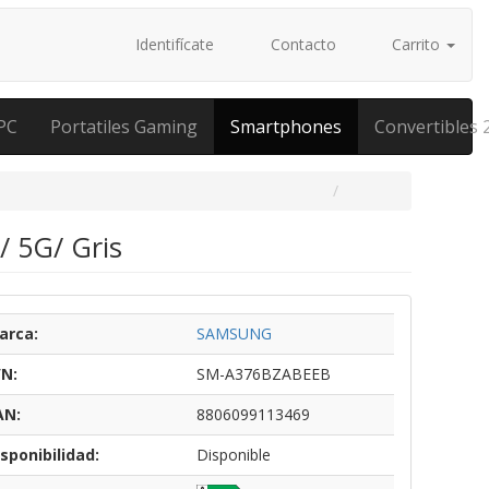
Identifícate
Contacto
Carrito
PC
Portatiles Gaming
Smartphones
Convertibles 
 5G/ Gris
arca:
SAMSUNG
/N:
SM-A376BZABEEB
AN:
8806099113469
sponibilidad:
Disponible