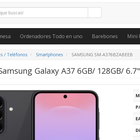
mesa
Ordenadores Todo en uno
Barebones
Mini 
s / Teléfonos
Smartphones
SAMSUNG SM-A376BZABEEB
amsung Galaxy A37 6GB/ 128GB/ 6.7"/
M
P
E
Di