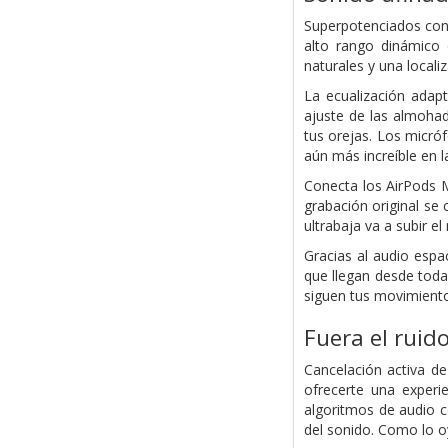
Superpotenciados con 
alto rango dinámico
naturales y una local
La ecualización adapt
ajuste de las almohad
tus orejas. Los micró
aún más increíble en 
Conecta los AirPods Ma
grabación original se 
ultrabaja va a subir e
Gracias al audio espa
que llegan desde toda
siguen tus movimientos
Fuera el ruido
Cancelación activa d
ofrecerte una experi
algoritmos de audio c
del sonido. Como lo o