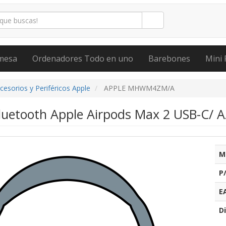
mesa
Ordenadores Todo en uno
Barebones
Mini 
cesorios y Periféricos Apple
APPLE MHWM4ZM/A
Bluetooth Apple Airpods Max 2 USB-C/ A
M
P
E
Di