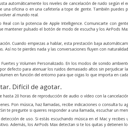
justa automáticamente los niveles de cancelación de ruido según el en
 de una oficina o en una cafetería a tope de gente. También puedes
volver al mundo real.
 Real con la potencia de Apple Intelligence. Comunicarte con gent
que mantener pulsado el botón de modo de escucha y los AirPods Max 
ación. Cuando empiezas a hablar, esta prestación baja automáticam
s. Así no te pierdes nada y las conversaciones fluyen con naturalidad
 Fuertes y Volumen Personalizado. En los modos de sonido ambiente
 por defecto para atenuar los ruidos demasiado altos sin perjudicar 
volumen en función del entorno para que oigas lo que importa en ca
ctar.
Difícil de agotar.
 hasta 20 horas de reproducción de audio o vídeo con la cancelación 
rdenes. Pon música, haz llamadas, recibe indicaciones o consulta tu a
Siri te pregunte si quieres responder a una llamada, escuchar un mens
etección de uso. Si estás escuchando música en el Mac y recibes un
itivo. Además, los AirPods Max detectan si te los quitas y detienen l