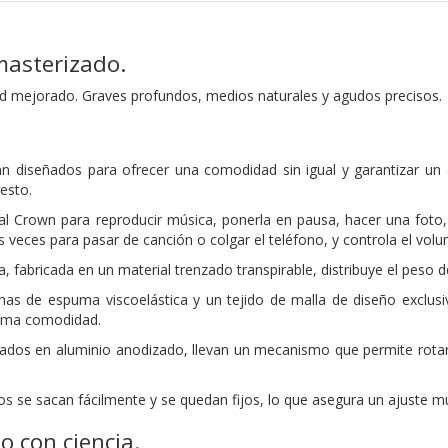
masterizado.
dad mejorado. Graves profundos, medios naturales y agudos precisos.
n diseñados para ofrecer una comodidad sin igual y garantizar un 
resto.
tal Crown para reproducir música, ponerla en pausa, hacer una foto,
 veces para pasar de canción o colgar el teléfono, y controla el volu
, fabricada en un material trenzado transpirable, distribuye el peso de
has de espuma viscoelástica y un tejido de malla de diseño exclusi
ima comodidad.
icados en aluminio anodizado, llevan un mecanismo que permite rotarl
os se sacan fácilmente
y se quedan fijos, lo que asegura un ajuste
mu
o con ciencia.