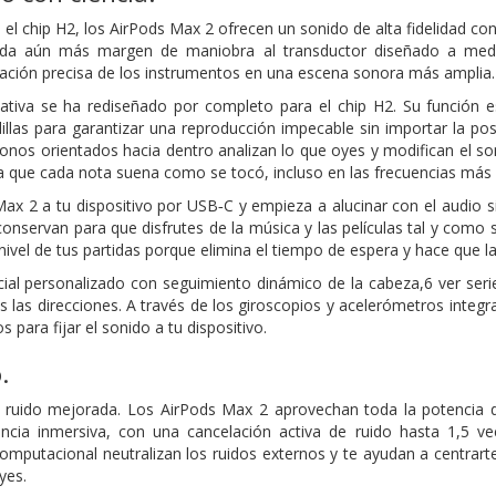
el chip H2, los AirPods Max 2 ofrecen un sonido de alta fidelidad con
 da aún más margen de maniobra al transductor diseñado a medi
ización precisa de los instrumentos en una escena sonora más amplia.
ativa se ha rediseñado por completo para el chip H2. Su función e
illas para garantizar una reproducción impecable sin importar la po
fonos orientados hacia dentro analizan lo que oyes y modifican el s
la que cada nota suena como se tocó, incluso en las frecuencias más 
x 2 a tu dispositivo por USB‑C y empieza a alucinar con el audio sin 
conservan para que disfrutes de la música y las películas tal y como s
l nivel de tus partidas porque elimina el tiempo de espera y hace que 
cial personalizado con seguimiento dinámico de la cabeza,6 ver seri
s las direcciones. A través de los giroscopios y acelerómetros integ
 para fijar el sonido a tu dispositivo.
.
e ruido mejorada. Los AirPods Max 2 aprovechan toda la potencia d
encia inmersiva, con una cancelación activa de ruido hasta 1,5 v
omputacional neutralizan los ruidos externos y te ayudan a centrart
yes.