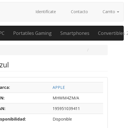
Identifícate
Contacto
Carrito
PC
Portatiles Gaming
Smartphones
Convertibles 
zul
arca:
APPLE
/N:
MHWM4ZM/A
AN:
195951039411
sponibilidad:
Disponible