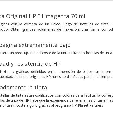
nta Original HP 31 magenta 70 ml
ginas con la compra de un único juego de botellas de tinta O
ido. Obtén grandes volúmenes de impresión, una forma cómoda y f
 página extremamente bajo
iera sin preocuparse del coste de la tinta utilizando botellas de tinta
idad y resistencia de HP
textos y gráficos definidos en la impresión de todos tus infor
abilidad: las tintas originales HP han sido diseñadas para que siempr
odamente la tinta
ellas de tinta están codificados con colores para facilitar la corres
las de tinta de HP hace que la experiencia de rellenar las tintas en la
 de tinta sin coste alguno gracias al programa HP Planet Partners