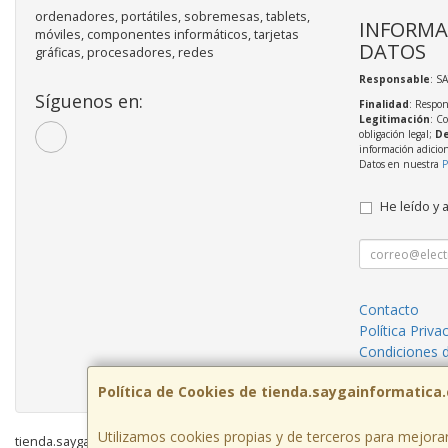
ordenadores, portátiles, sobremesas, tablets,
INFORMA
móviles, componentes informáticos, tarjetas
DATOS
gráficas, procesadores, redes
Responsable
: S
Síguenos en:
Finalidad
: Respon
Legitimación
: C
obligación legal;
De
información adicio
Datos en nuestra
P
He leído y 
Contacto
Política Priva
Condiciones 
¿Quienes So
Política de Cookies de tienda.saygainformatica
Utilizamos cookies propias y de terceros para mejorar
tienda.saygainformatica.com © 2026