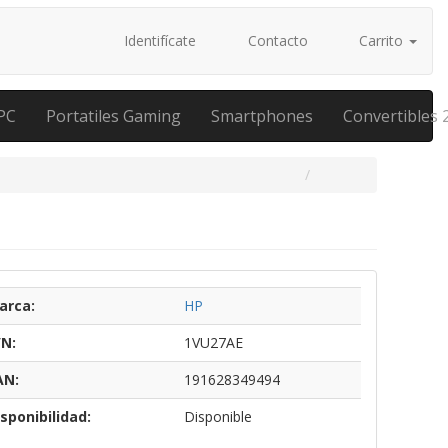
Identifícate
Contacto
Carrito
PC
Portatiles Gaming
Smartphones
Convertibles 
arca:
HP
/N:
1VU27AE
AN:
191628349494
sponibilidad:
Disponible