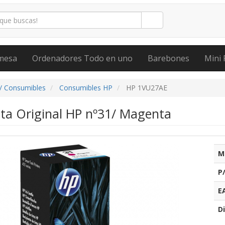
mesa
Ordenadores Todo en uno
Barebones
Mini 
/ Consumibles
Consumibles HP
HP 1VU27AE
nta Original HP nº31/ Magenta
M
P
E
Di