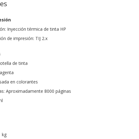
nes
esión
ón: Inyección térmica de tinta HP
ón de impresión: TIJ 2.x
s
tella de tinta
Magenta
asada en colorantes
as: Aproximadamente 8000 páginas
ml
1 kg