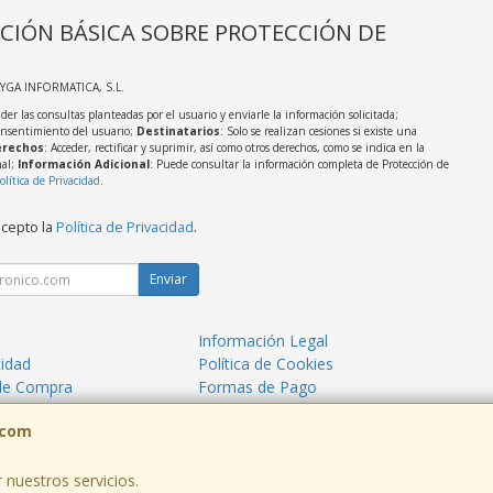
CIÓN BÁSICA SOBRE PROTECCIÓN DE
AYGA INFORMATICA, S.L.
der las consultas planteadas por el usuario y enviarle la información solicitada;
onsentimiento del usuario;
Destinatarios
: Solo se realizan cesiones si existe una
rechos
: Acceder, rectificar y suprimir, así como otros derechos, como se indica en la
nal;
Información Adicional
: Puede consultar la información completa de Protección de
olítica de Privacidad
.
acepto la
Política de Privacidad
.
Enviar
Información Legal
cidad
Política de Cookies
de Compra
Formas de Pago
mos?
.com
 nuestros servicios.