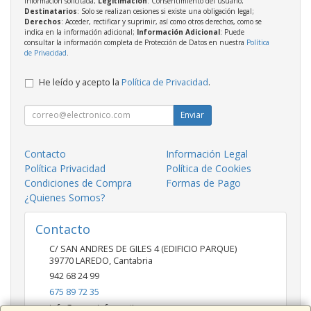
información solicitada;
Legitimación
: Consentimiento del usuario;
Destinatarios
: Solo se realizan cesiones si existe una obligación legal;
Derechos
: Acceder, rectificar y suprimir, así como otros derechos, como se
indica en la información adicional;
Información Adicional
: Puede
consultar la información completa de Protección de Datos en nuestra
Política
de Privacidad
.
He leído y acepto la
Política de Privacidad
.
Enviar
Contacto
Información Legal
Política Privacidad
Política de Cookies
Condiciones de Compra
Formas de Pago
¿Quienes Somos?
Contacto
C/ SAN ANDRES DE GILES 4 (EDIFICIO PARQUE)
39770
LAREDO
,
Cantabria
942 68 24 99
675 89 72 35
info@saygainformatica.com