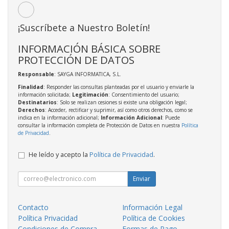
¡Suscríbete a Nuestro Boletín!
INFORMACIÓN BÁSICA SOBRE
PROTECCIÓN DE DATOS
Responsable
: SAYGA INFORMATICA, S.L.
Finalidad
: Responder las consultas planteadas por el usuario y enviarle la
información solicitada;
Legitimación
: Consentimiento del usuario;
Destinatarios
: Solo se realizan cesiones si existe una obligación legal;
Derechos
: Acceder, rectificar y suprimir, así como otros derechos, como se
indica en la información adicional;
Información Adicional
: Puede
consultar la información completa de Protección de Datos en nuestra
Política
de Privacidad
.
He leído y acepto la
Política de Privacidad
.
Enviar
Contacto
Información Legal
Política Privacidad
Política de Cookies
Condiciones de Compra
Formas de Pago